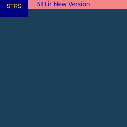
SID.ir New Version
STRS