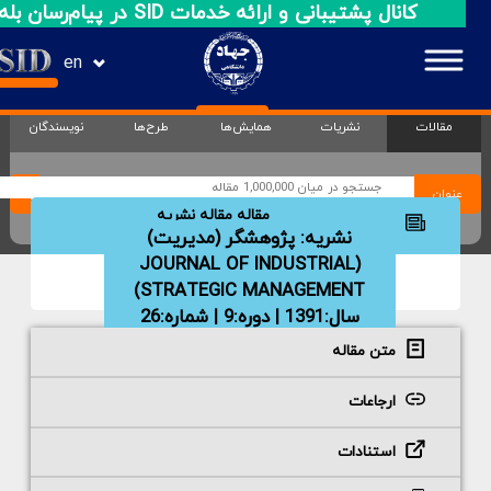
کانال پشتیبانی و ارائه خدمات SID در پیام‌رسان بله
en
مقالات
نشریات
همایش‌ها
طرح‌ها
نویسندگان
عنوان
مقاله مقاله نشریه
مشخصات مقاله
نشریه:
پژوهشگر (مدیریت)
(JOURNAL OF INDUSTRIAL
STRATEGIC MANAGEMENT)
سال:1391 | دوره:9 | شماره:26
صفحات :15-22
متن مقاله
ارجاعات
استنادات