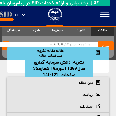
کانال پشتیبانی و ارائه خدمات SID در پیام‌رسان بله
en
مقالات
نشریات
همایش‌ها
طرح‌ها
نویسندگان
عنوان
مقاله مقاله نشریه
مشخصات مقاله
نشریه:
دانش سرمایه گذاری
سال:1399 | دوره:9 | شماره:36
صفحات :121-141
متن مقاله
ارجاعات
استنادات