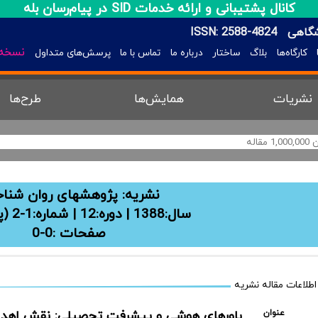
کانال پشتیبانی و ارائه خدمات SID در پیام‌رسان بله
شگاهی
ISSN: 2588-4824
نسخه 
کارگاه‌ها
بلاگ
ساختار
درباره ما
تماس با ما
پرسش‌های متداول
نشریات
همایش‌ها
طرح‌ها
نشریه:
پژوهشهای روان شنا
سال:1388 | دوره:12 | شماره:1-2 (پیاپی 23)
صفحات :0-0
اطلاعات مقاله نشریه
عنوان
باورهای هوشی و پیشرفت تحصیلی: نقش اهد