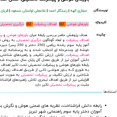
نویسندگان
حجازی الهه
|
رستگار احمد
|
غلامعلی لواسانی مسعود
|
قربان 
کلیدواژه
باورهای هوشی
Q2
اهداف پیشرفت
Q2
درگیری تحصیلی
چکیده
هدف پژوهش حاضر بررسی رابطه میان
باورهای هوشی
و
پی
اهداف پیشرفت
و ابعاد گوناگون
درگیری تحصیلی
آموز پایه سوم رشته 
خوشه ای چندمرحله ای انتخاب شدند و به پرسشنامه ای 
اهداف پیشرفت
, تلاش, ارزش تکلیف, و راهبردهای شناختی 
دانش آموزان نیز از طریق معدل کل پایان سال سنجیده شد. 
رابطه باورهای هوش‍‍ی و پیشرفت تحـصیلی تحت تاثیر اهداف پ‍‍یش
بـه طـوری کــه بــاور هـوشـی ذاتـی از طـریــق اهــداف رویـکرد
شناختی, و ارزش تکلیف بر
پیشرفت تحصیلی
به صورت غیرم
افزایشی نیز از طریق اهداف تبحری, تلاش, راهبردهای فراشن
مثبت بر
پیشرفت تحصیلی
تاثیر دارد.
استنادها
رابطه دانش فراشناخت، نظریه های ضمنی هوش و نگرش به 
آموزان دختر پایه سوم راهنمایی شهر تبریز