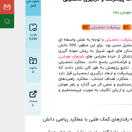
دانلود متن
کامل
جهرمی رضا
Q1
پیشرفت تحصیلی
Q2
بازدید:
شرفت تحصیلی
با توجه به نقش واسطه ای
5,566
, به روش تحلیل مسیر بود. برای این منظور, 500 دانش
ریاضی (250 دختر و 250 پسر) دبیرستان های شهر شیراز به روش نمونه گیری
متشکل از خرده مقیاس های
باورهای هوشی
,
و فراشناختی پاسخ دادند. عملکرد تحصیلی
نتایج پژوهش به طور کل‍‍ی نشان دادند که
دانلود:
0
ـرفت و ابـعاد درگ‍‍یـری تـحصیلـی قرار دارد
 ـ عملکرد, اهداف اجتناب ـ عملکرد, راهبردهای
ستقیم و منفی اثر می گذارد و باور هوش
اختی, و ارزش تکلیف به صورت غیرمستقیم و
استناد:
3
رفتارهای کمک طلبی با عملکرد ریاضی دانش