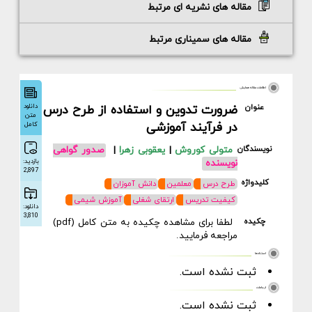
مقاله های نشریه ای مرتبط
مقاله های سمیناری مرتبط
اطلاعات مقاله همایش
دانلود
عنوان
ضرورت تدوین و استفاده از طرح درس
متن
در فرآیند آموزشی
کامل
نویسندگان
متولی کوروش
|
یعقوبی زهرا
|
صدور گواهی
بازدید:
نویسنده
2,897
کلیدواژه
طرح درس
معلمین
دانش آموزان
کیفیت تدریس
ارتقای شغلی
آموزش شیمی
دانلود:
3,810
چکیده
لطفا برای مشاهده چکیده به متن کامل (pdf)
مراجعه فرمایید.
استنادها
ثبت نشده است.
ارجاعات
ثبت نشده است.